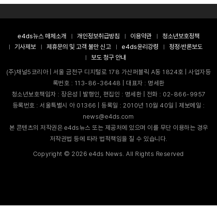
e4ds뉴스 매체소개
개인정보취급방침
이용약관
청소년보호정책
기사제보
제휴문의 및 고객 불만 신고
e4ds윤리강령
정정·반론보도
보도 청구 안내
(주)채널5코리아 | 서울 금천구 디지털로 178 가산퍼블릭 A동 1824호 | 사업자등
록번호 : 113-86-36448 | 대표자 : 명세환
청소년보호책임자 : 장은성 | 발행인, 편집인 : 명세환 | 전화 : 02-866-9957
등록번호 : 서울특별시 아 01366 | 등록일 : 2010년 10월 40일 | 제보메일 :
news@e4ds.com
본 콘텐츠의 저작권은 e4ds뉴스 또는 제공처에 있으며 이를 무단 이용하는 경우
저작권법 등에 따라 법적책임을 질 수 있습니다.
Copyright ©
2026
e4ds News. All Rights Reserved