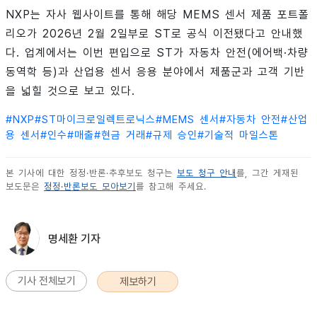
NXP는 자사 웹사이트를 통해 해당 MEMS 센서 제품 포트폴
리오가 2026년 2월 2일부로 ST로 공식 이전됐다고 안내했
다. 업계에서는 이번 편입으로 ST가 자동차 안전(에어백·차량
동역학 등)과 산업용 센서 응용 분야에서 제품군과 고객 기반
을 넓힐 것으로 보고 있다.
#
NXP
#
ST마이크로일렉트로닉스
#
MEMS 센서
#
자동차 안전
#
산업
용 센서
#
인수
#
매출
#
현금 거래
#
규제 승인
#
기술적 마일스톤
본 기사에 대한 정정·반론·추후보도 청구는
보도 청구 안내
를, 그간 게재된
보도문은
정정·반론보도 모아보기
를 참고해 주세요.
명세환 기자
기사 전체보기
제보하기