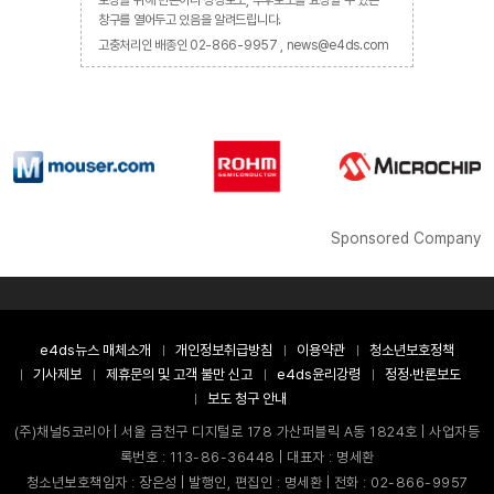
보장을 위해 반론이나 정정보도, 추후보도를 요청할 수 있는
창구를 열어두고 있음을 알려드립니다.
고충처리인 배종인 02-866-9957 , news@e4ds.com
Sponsored Company
e4ds뉴스 매체소개
개인정보취급방침
이용약관
청소년보호정책
기사제보
제휴문의 및 고객 불만 신고
e4ds윤리강령
정정·반론보도
보도 청구 안내
(주)채널5코리아 | 서울 금천구 디지털로 178 가산퍼블릭 A동 1824호 | 사업자등
록번호 : 113-86-36448 | 대표자 : 명세환
청소년보호책임자 : 장은성 | 발행인, 편집인 : 명세환 | 전화 : 02-866-9957