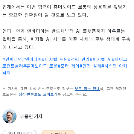
업계에서는 이번 협력이 휴머노이드 로봇의 상용화를 앞당기
는 중요한 전환점이 될 것으로 보고 있다.
인피니언과 엔비디아는 반도체부터 AI 플랫폼까지 아우르는
협력을 통해, 피지컬 AI 시대를 이끌 차세대 로봇 생태계 구축
에 나서고 있다.
#
인피니언
#
엔비디아
#
디지털 트윈
#
전력 관리
#
피지컬 AI
#
마이크
로컨트롤러
#
휴머노이드 로봇
#
모터 제어
#
안전 설계
#
시스템 아키
텍처
본 기사에 대한 정정·반론·추후보도 청구는
보도 청구 안내
를, 그간 게재된
보도문은
정정·반론보도 모아보기
를 참고해 주세요.
배종인 기자