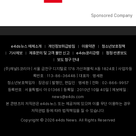
Sponsored Company
e4ds뉴스 매체소개
개인정보취급방침
이용약관
청소년보호정책
기사제보
제휴문의 및 고객 불만 신고
e4ds윤리강령
정정·반론보도
보도 청구 안내
(주)채널5코리아 | 서울 금천구 디지털로 178 가산퍼블릭 A동 1824호 | 사업자등
록번호 : 113-86-36448 | 대표자 : 명세환
청소년보호책임자 : 장은성 | 발행인, 편집인 : 명세환 | 전화 : 02-866-9957
등록번호 : 서울특별시 아 01366 | 등록일 : 2010년 10월 40일 | 제보메일 :
news@e4ds.com
본 콘텐츠의 저작권은 e4ds뉴스 또는 제공처에 있으며 이를 무단 이용하는 경우
저작권법 등에 따라 법적책임을 질 수 있습니다.
Copyright ©
2026
e4ds News. All Rights Reserved