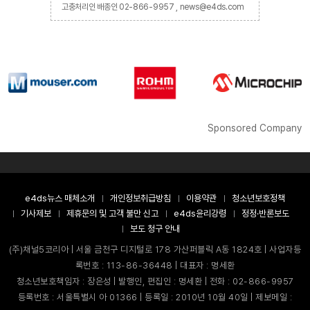
고충처리인 배종인 02-866-9957 , news@e4ds.com
Sponsored Company
e4ds뉴스 매체소개
개인정보취급방침
이용약관
청소년보호정책
기사제보
제휴문의 및 고객 불만 신고
e4ds윤리강령
정정·반론보도
보도 청구 안내
(주)채널5코리아 | 서울 금천구 디지털로 178 가산퍼블릭 A동 1824호 | 사업자등
록번호 : 113-86-36448 | 대표자 : 명세환
청소년보호책임자 : 장은성 | 발행인, 편집인 : 명세환 | 전화 : 02-866-9957
등록번호 : 서울특별시 아 01366 | 등록일 : 2010년 10월 40일 | 제보메일 :