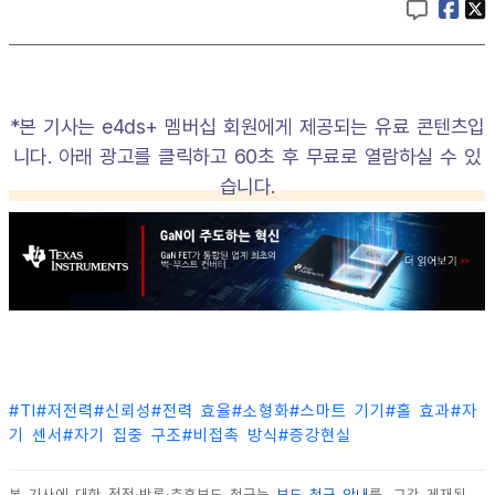
*본 기사는 e4ds+ 멤버십 회원에게 제공되는 유료 콘텐츠입
니다. 아래 광고를 클릭하고 60초 후 무료로 열람하실 수 있
습니다.
#
TI
#
저전력
#
신뢰성
#
전력 효율
#
소형화
#
스마트 기기
#
홀 효과
#
자
기 센서
#
자기 집중 구조
#
비접촉 방식
#
증강현실
본 기사에 대한 정정·반론·추후보도 청구는
보도 청구 안내
를, 그간 게재된