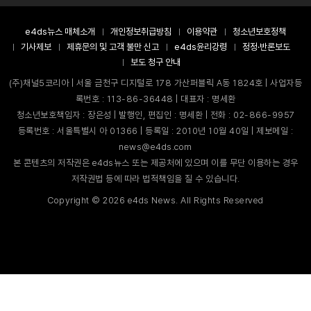
e4ds뉴스 매체소개
개인정보취급방침
이용약관
청소년보호정책
기사제보
제휴문의 및 고객 불만 신고
e4ds윤리강령
정정·반론보도
보도 청구 안내
(주)채널5코리아 | 서울 금천구 디지털로 178 가산퍼블릭 A동 1824호 | 사업자등
록번호 : 113-86-36448 | 대표자 : 명세환
청소년보호책임자 : 장은성 | 발행인, 편집인 : 명세환 | 전화 : 02-866-9957
등록번호 : 서울특별시 아 01366 | 등록일 : 2010년 10월 40일 | 제보메일 :
news@e4ds.com
본 콘텐츠의 저작권은 e4ds뉴스 또는 제공처에 있으며 이를 무단 이용하는 경우
저작권법 등에 따라 법적책임을 질 수 있습니다.
Copyright ©
2026
e4ds News. All Rights Reserved