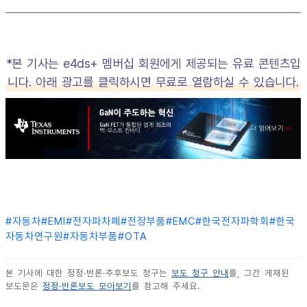
*본 기사는 e4ds+ 멤버십 회원에게 제공되는 유료 콘텐츠입
니다. 아래 광고를 클릭하시면 무료로 열람하실 수 있습니다.
#
자동차
#
EMI
#
전자파차폐
#
전장부품
#
EMC
#
한국전자파학회
#
한국
자동차연구원
#
자동차부품
#
OTA
본 기사에 대한 정정·반론·추후보도 청구는
보도 청구 안내
를, 그간 게재된
보도문은
정정·반론보도 모아보기
를 참고해 주세요.