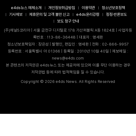
e4ds뉴스 매체소개
개인정보취급방침
이용약관
청소년보호정책
기사제보
제휴문의 및 고객 불만 신고
e4ds윤리강령
정정·반론보도
보도 청구 안내
(주)채널5코리아 | 서울 금천구 디지털로 178 가산퍼블릭 A동 1824호 | 사업자등
록번호 : 113-86-36448 | 대표자 : 명세환
청소년보호책임자 : 장은성 | 발행인, 편집인 : 명세환 | 전화 : 02-866-9957
등록번호 : 서울특별시 아 01366 | 등록일 : 2010년 10월 40일 | 제보메일 :
news@e4ds.com
본 콘텐츠의 저작권은 e4ds뉴스 또는 제공처에 있으며 이를 무단 이용하는 경우
저작권법 등에 따라 법적책임을 질 수 있습니다.
Copyright ©
2026
e4ds News. All Rights Reserved