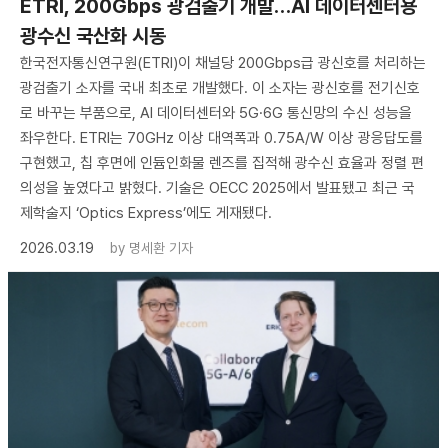
ETRI, 200Gbps 광검출기 개발…AI 데이터센터용
광수신 국산화 시동
한국전자통신연구원(ETRI)이 채널당 200Gbps급 광신호를 처리하는
광검출기 소자를 국내 최초로 개발했다. 이 소자는 광신호를 전기신호
로 바꾸는 부품으로, AI 데이터센터와 5G·6G 통신망의 수신 성능을
좌우한다. ETRI는 70GHz 이상 대역폭과 0.75A/W 이상 광응답도를
구현했고, 칩 후면에 인듐인화물 렌즈를 집적해 광수신 효율과 정렬 편
의성을 높였다고 밝혔다. 기술은 OECC 2025에서 발표됐고 최근 국
제학술지 ‘Optics Express’에도 게재됐다.
2026.03.19
by
명세환 기자