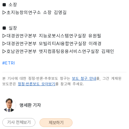
■ 소장
▷초지능창의연구소 소장 김영길
■ 실장
▷대경권연구본부 지능로봇시스템연구실장 유원필
▷대경권연구본부 모빌리티AI융합연구실장 이래경
▷호남권연구본부 엣지컴퓨팅응용서비스연구실장 김재인
#
ETRI
본 기사에 대한 정정·반론·추후보도 청구는
보도 청구 안내
를, 그간 게재된
보도문은
정정·반론보도 모아보기
를 참고해 주세요.
명세환 기자
기사 전체보기
제보하기