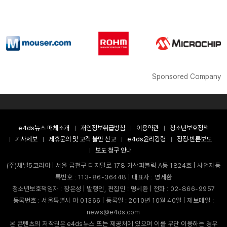
Sponsored Company
e4ds뉴스 매체소개
개인정보취급방침
이용약관
청소년보호정책
기사제보
제휴문의 및 고객 불만 신고
e4ds윤리강령
정정·반론보도
보도 청구 안내
(주)채널5코리아 | 서울 금천구 디지털로 178 가산퍼블릭 A동 1824호 | 사업자등
록번호 : 113-86-36448 | 대표자 : 명세환
청소년보호책임자 : 장은성 | 발행인, 편집인 : 명세환 | 전화 : 02-866-9957
등록번호 : 서울특별시 아 01366 | 등록일 : 2010년 10월 40일 | 제보메일 :
news@e4ds.com
본 콘텐츠의 저작권은 e4ds뉴스 또는 제공처에 있으며 이를 무단 이용하는 경우