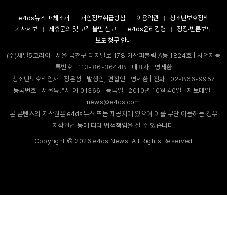
e4ds뉴스 매체소개
개인정보취급방침
이용약관
청소년보호정책
기사제보
제휴문의 및 고객 불만 신고
e4ds윤리강령
정정·반론보도
보도 청구 안내
(주)채널5코리아 | 서울 금천구 디지털로 178 가산퍼블릭 A동 1824호 | 사업자등
록번호 : 113-86-36448 | 대표자 : 명세환
청소년보호책임자 : 장은성 | 발행인, 편집인 : 명세환 | 전화 : 02-866-9957
등록번호 : 서울특별시 아 01366 | 등록일 : 2010년 10월 40일 | 제보메일 :
news@e4ds.com
본 콘텐츠의 저작권은 e4ds뉴스 또는 제공처에 있으며 이를 무단 이용하는 경우
저작권법 등에 따라 법적책임을 질 수 있습니다.
Copyright ©
2026
e4ds News. All Rights Reserved