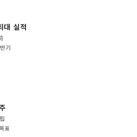
 최대 실적
 前
상반기
입주
설립
 목표