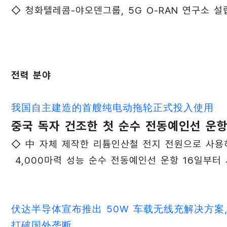
◇ 청화텔레콤-야오덴그룹, 5G O-RAN 연구소 설
전력 분야
我国自主建造的首艘纯电动拖轮正式投入使用
중국 독자 건조한 첫 순수 전동예인선 운항
◇ 中 자체 제작한 리튬인산철 전지 전원으로 사용
4,000마력 성능 순수 전동예인선 운항 16일부터
伏达半导体宣布推出 50W 车载无线充解决方案
打破国外垄断