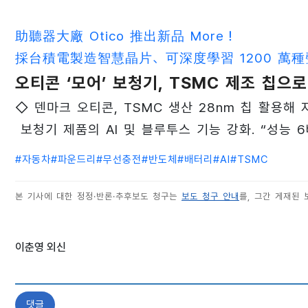
助聽器大廠 Otico 推出新品 More！
採台積電製造智慧晶片、可深度學習 1200 萬
오티콘 ‘모어’ 보청기, TSMC 제조 칩으
◇ 덴마크 오티콘, TSMC 생산 28nm 칩 활용해
보청기 제품의 AI 및 블루투스 기능 강화. “성능 6
#
자동차
#
파운드리
#
무선충전
#
반도체
#
배터리
#
AI
#
TSMC
본 기사에 대한 정정·반론·추후보도 청구는
보도 청구 안내
를, 그간 게재된
이춘영 외신
댓글