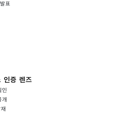
 발표
스 인증 렌즈
델인
공개
탑재