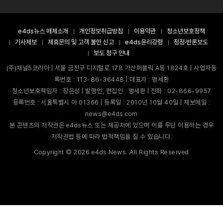
e4ds뉴스 매체소개
개인정보취급방침
이용약관
청소년보호정책
기사제보
제휴문의 및 고객 불만 신고
e4ds윤리강령
정정·반론보도
보도 청구 안내
(주)채널5코리아 | 서울 금천구 디지털로 178 가산퍼블릭 A동 1824호 | 사업자등
록번호 : 113-86-36448 | 대표자 : 명세환
청소년보호책임자 : 장은성 | 발행인, 편집인 : 명세환 | 전화 : 02-866-9957
등록번호 : 서울특별시 아 01366 | 등록일 : 2010년 10월 40일 | 제보메일 :
news@e4ds.com
본 콘텐츠의 저작권은 e4ds뉴스 또는 제공처에 있으며 이를 무단 이용하는 경우
저작권법 등에 따라 법적책임을 질 수 있습니다.
Copyright ©
2026
e4ds News. All Rights Reserved