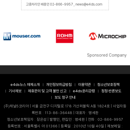
고충처리인 배종인 02-866-9957 , news@e4ds.com
Sponsored Company
e4ds뉴스 매체소개
개인정보취급방침
이용약관
청소년보호정책
기사제보
제휴문의 및 고객 불만 신고
e4ds윤리강령
정정·반론보도
보도 청구 안내
(주)채널5코리아 | 서울 금천구 디지털로 178 가산퍼블릭 A동 1824호 | 사업자등
록번호 : 113-86-36448 | 대표자 : 명세환
청소년보호책임자 : 장은성 | 발행인, 편집인 : 명세환 | 전화 : 02-866-9957
등록번호 : 서울특별시 아 01366 | 등록일 : 2010년 10월 40일 | 제보메일 :