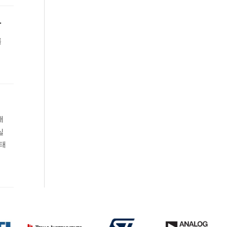
다
를
대
실
생태