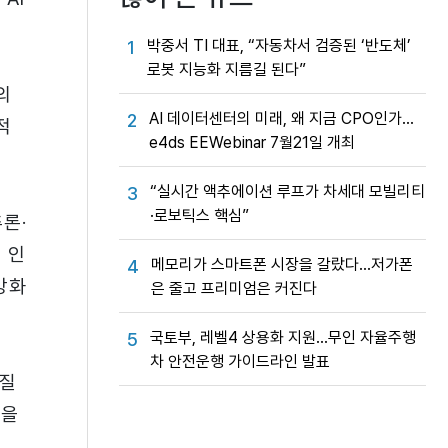
박중서 TI 대표, “자동차서 검증된 ‘반도체’
1
로봇 지능화 지름길 된다”
의
AI 데이터센터의 미래, 왜 지금 CPO인가…
2
적
e4ds EEWebinar 7월21일 개최
“실시간 액추에이션 루프가 차세대 모빌리티
3
·로보틱스 핵심”
론·
 인
메모리가 스마트폰 시장을 갈랐다…저가폰
4
강화
은 줄고 프리미엄은 커진다
국토부, 레벨4 상용화 지원…무인 자율주행
5
차 안전운행 가이드라인 발표
 질
션을