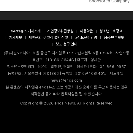
Sponsored Company
e4ds뉴스 매체소개
개인정보취급방침
이용약관
청소년보호정책
기사제보
제휴문의 및 고객 불만 신고
e4ds윤리강령
정정·반론보도
보도 청구 안내
(주)채널5코리아 | 서울 금천구 디지털로 178 가산퍼블릭 A동 1824호 | 사업자등
록번호 : 113-86-36448 | 대표자 : 명세환
청소년보호책임자 : 장은성 | 발행인, 편집인 : 명세환 | 전화 : 02-866-9957
등록번호 : 서울특별시 아 01366 | 등록일 : 2010년 10월 40일 | 제보메일 :
news@e4ds.com
본 콘텐츠의 저작권은 e4ds뉴스 또는 제공처에 있으며 이를 무단 이용하는 경우
저작권법 등에 따라 법적책임을 질 수 있습니다.
Copyright ©
2026
e4ds News. All Rights Reserved