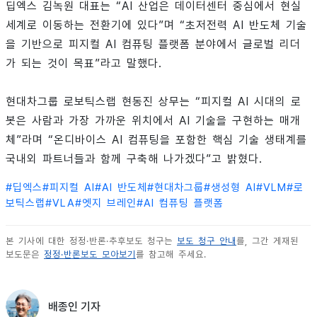
딥엑스 김녹원 대표는 “AI 산업은 데이터센터 중심에서 현실
세계로 이동하는 전환기에 있다”며 “초저전력 AI 반도체 기술
을 기반으로 피지컬 AI 컴퓨팅 플랫폼 분야에서 글로벌 리더
가 되는 것이 목표”라고 말했다.
현대차그룹 로보틱스랩 현동진 상무는 “피지컬 AI 시대의 로
봇은 사람과 가장 가까운 위치에서 AI 기술을 구현하는 매개
체”라며 “온디바이스 AI 컴퓨팅을 포함한 핵심 기술 생태계를
국내외 파트너들과 함께 구축해 나가겠다”고 밝혔다.
#
딥엑스
#
피지컬 AI
#
AI 반도체
#
현대차그룹
#
생성형 AI
#
VLM
#
로
보틱스랩
#
VLA
#
엣지 브레인
#
AI 컴퓨팅 플랫폼
본 기사에 대한 정정·반론·추후보도 청구는
보도 청구 안내
를, 그간 게재된
보도문은
정정·반론보도 모아보기
를 참고해 주세요.
배종인 기자