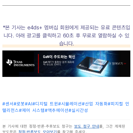
*본 기사는 e4ds+ 멤버십 회원에게 제공되는 유료 콘텐츠입
니다. 아래 광고를 클릭하고 60초 후 무료로 열람하실 수 있
습니다.
#
센서
#
로봇
#
AI
#
디지털 트윈
#
시뮬레이션
#
산업 자동화
#
피지컬 인
텔리전스
#
제어 시스템
#
액추에이션
#
실시간성
본 기사에 대한 정정·반론·추후보도 청구는
보도 청구 안내
를, 그간 게재된
보도문은
정정·반론보도 모아보기
를 참고해 주세요.