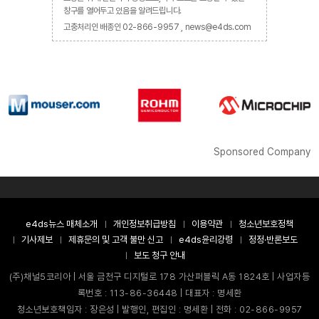
창구를 열어두고 있음을 알려드립니다.
고충처리인 배종인 02-866-9957 , news@e4ds.com
Sponsored Company
e4ds뉴스 매체소개
개인정보취급방침
이용약관
청소년보호정책
기사제보
제휴문의 및 고객 불만 신고
e4ds윤리강령
정정·반론보도
보도 청구 안내
(주)채널5코리아 | 서울 금천구 디지털로 178 가산퍼블릭 A동 1824호 | 사업자등
록번호 : 113-86-36448 | 대표자 : 명세환
청소년보호책임자 : 장은성 | 발행인, 편집인 : 명세환 | 전화 : 02-866-9957