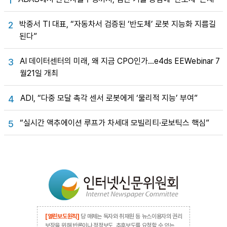
1
박중서 TI 대표, “자동차서 검증된 ‘반도체’ 로봇 지능화 지름길
2
된다”
AI 데이터센터의 미래, 왜 지금 CPO인가…e4ds EEWebinar 7
3
월21일 개최
ADI, “다중 모달 촉각 센서 로봇에게 ‘물리적 지능’ 부여”
4
“실시간 액추에이션 루프가 차세대 모빌리티·로보틱스 핵심”
5
[열린보도원칙]
당 매체는 독자와 취재원 등 뉴스이용자의 권리
보장을 위해 반론이나 정정보도, 추후보도를 요청할 수 있는