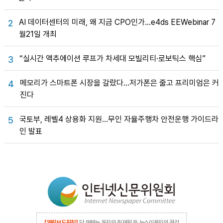
AI 데이터센터의 미래, 왜 지금 CPO인가…e4ds EEWebinar 7
2
월21일 개최
“실시간 액추에이션 루프가 차세대 모빌리티·로보틱스 핵심”
3
메모리가 스마트폰 시장을 갈랐다…저가폰은 줄고 프리미엄은 커
4
진다
국토부, 레벨4 상용화 지원…무인 자율주행차 안전운행 가이드라
5
인 발표
[열린보도원칙]
당 매체는 독자와 취재원 등 뉴스이용자의 권리