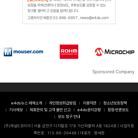
보장을 위해 반론이나 정정보도, 추후보도를 요청할 수 있는
창구를 열어두고 있음을 알려드립니다.
고충처리인 배종인 02-866-9957 , news@e4ds.com
Sponsored Company
e4ds뉴스 매체소개
개인정보취급방침
이용약관
청소년보호정책
기사제보
제휴문의 및 고객 불만 신고
e4ds윤리강령
정정·반론보도
보도 청구 안내
(주)채널5코리아 | 서울 금천구 디지털로 178 가산퍼블릭 A동 1824호 | 사업자등
록번호 : 113-86-36448 | 대표자 : 명세환