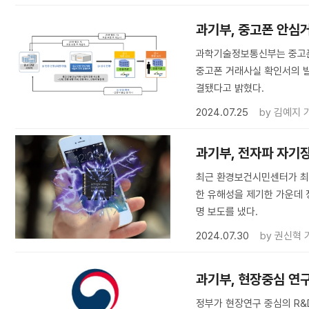
과기부, 중고폰 안심거
과학기술정보통신부는 중고폰 
중고폰 거래사실 확인서의 발
결됐다고 밝혔다.
2024.07.25
by
김예지 
과기부, 전자파 자기장
최근 환경보건시민센터가 최근
한 유해성을 제기한 가운데 
명 보도를 냈다.
2024.07.30
by
권신혁 
과기부, 현장중심 연구
정부가 현장연구 중심의 R&