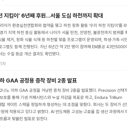
천 지킴이’ 6년째 후원…서울 도심 하천까지 확대
아가 환경실천연합회와 협약을 맺고 하천 정화 활동 ‘우리 하천 지킴이’를 6
 경기 지역 하천 중심 활동에서 나아가 서울 탄천, 안양천, 불광천까지 범위를 
식물 제거, 정화 식물 식재 등 하천별 맞춤 프로그램이 운영되며, 학생·가족·시
그램도 함께 진행된다. 지난 6년간 약 2만 명이 참여해 EM흙공 43만5000
서는 수질 등급 개선 결과도 확인됐다.
기자
하 GAA 공정용 증착 장비 2종 발표
노 이하 GAA 공정을 겨냥한 증착 장비 2종을 발표했다. Precision 선택
 보호를 통해 기생 커패시턴스와 누설 저감을 목표로 하고, Endura Trillium
메탈 게이트 스택을 정밀하게 형성하는 데 초점을 맞췄다. 회사는 두 장비가 선
공정에 적용되고 있다고 밝혔다. AI 반도체용 고성능·고효율 칩 생산 과정에서 
 흐름과 맞물린 발표로 읽힌다.