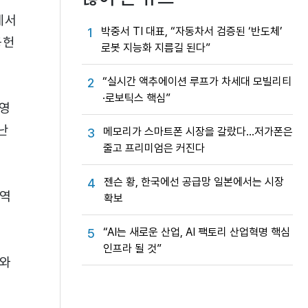
에서
박중서 TI 대표, “자동차서 검증된 ‘반도체’
1
공헌
로봇 지능화 지름길 된다”
“실시간 액추에이션 루프가 차세대 모빌리티
2
·로보틱스 핵심”
반영
난
메모리가 스마트폰 시장을 갈랐다…저가폰은
3
줄고 프리미엄은 커진다
젠슨 황, 한국에선 공급망 일본에서는 시장
4
지역
확보
“AI는 새로운 산업, AI 팩토리 산업혁명 핵심
5
인프라 될 것”
드와