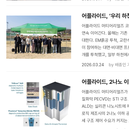
어플라이드, ‘우리 하
어플라이드 머티어리얼즈 코리
연속 이어간다. 올해는 기존
대한다. EM흙공 투척, 교란
이 참여하는 대면·비대면 프로
개를 투척했고, 일부 하천에
2026.03.24
by
배종인 
어플라이드, 2나노 이
어플라이드 머티어리얼즈가 2나
질화막 PECVD는 STI 구조
ALD는 실리콘 나노시트에 
로직 제조사의 2나노 이하 
세 구조 제어 수요가 커지는