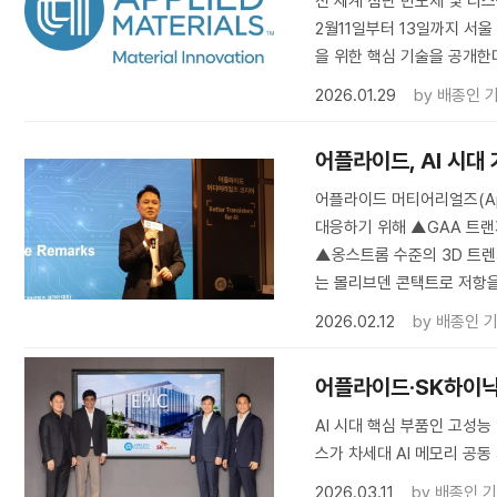
전 세계 첨단 반도체 및 
2월11일부터 13일까지 서울
을 위한 핵심 기술을 공개한
2026.01.29
by
배종인 
어플라이드, AI 시대
어플라이드 머티어리얼즈(Appl
대응하기 위해 ▲GAA 트랜
▲옹스트롬 수준의 3D 트렌치
는 몰리브덴 콘택트로 저항을 
2026.02.12
by
배종인 
어플라이드·SK하이닉스
AI 시대 핵심 부품인 고성
스가 차세대 AI 메모리 공동
2026.03.11
by
배종인 