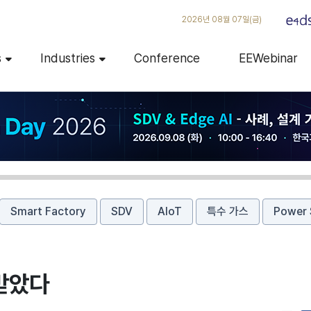
2026년 08월 07일(금)
s
Industries
Conference
EEWebinar
Smart Factory
SDV
AIoT
특수 가스
Power 
받았다