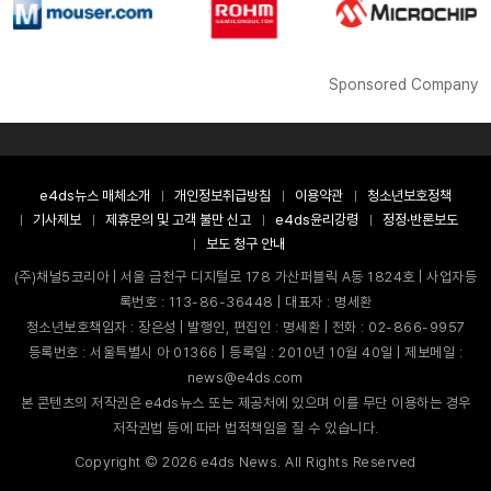
Sponsored Company
e4ds뉴스 매체소개
개인정보취급방침
이용약관
청소년보호정책
기사제보
제휴문의 및 고객 불만 신고
e4ds윤리강령
정정·반론보도
보도 청구 안내
(주)채널5코리아 | 서울 금천구 디지털로 178 가산퍼블릭 A동 1824호 | 사업자등
록번호 : 113-86-36448 | 대표자 : 명세환
청소년보호책임자 : 장은성 | 발행인, 편집인 : 명세환 | 전화 : 02-866-9957
등록번호 : 서울특별시 아 01366 | 등록일 : 2010년 10월 40일 | 제보메일 :
news@e4ds.com
본 콘텐츠의 저작권은 e4ds뉴스 또는 제공처에 있으며 이를 무단 이용하는 경우
저작권법 등에 따라 법적책임을 질 수 있습니다.
Copyright ©
2026
e4ds News. All Rights Reserved