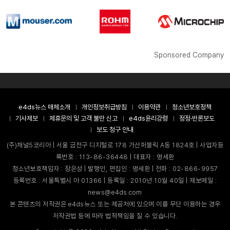
Sponsored Company
e4ds뉴스 매체소개
개인정보취급방침
이용약관
청소년보호정책
기사제보
제휴문의 및 고객 불만 신고
e4ds윤리강령
정정·반론보도
보도 청구 안내
(주)채널5코리아 | 서울 금천구 디지털로 178 가산퍼블릭 A동 1824호 | 사업자등
록번호 : 113-86-36448 | 대표자 : 명세환
청소년보호책임자 : 장은성 | 발행인, 편집인 : 명세환 | 전화 : 02-866-9957
등록번호 : 서울특별시 아 01366 | 등록일 : 2010년 10월 40일 | 제보메일 :
news@e4ds.com
본 콘텐츠의 저작권은 e4ds뉴스 또는 제공처에 있으며 이를 무단 이용하는 경우
저작권법 등에 따라 법적책임을 질 수 있습니다.