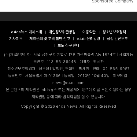
Sponsored Company
e4ds뉴스 매체소개
개인정보취급방침
이용약관
청소년보호정책
기사제보
제휴문의 및 고객 불만 신고
e4ds윤리강령
정정·반론보도
보도 청구 안내
(주)채널5코리아 | 서울 금천구 디지털로 178 가산퍼블릭 A동 1824호 | 사업자등
록번호 : 113-86-36448 | 대표자 : 명세환
청소년보호책임자 : 장은성 | 발행인, 편집인 : 명세환 | 전화 : 02-866-9957
등록번호 : 서울특별시 아 01366 | 등록일 : 2010년 10월 40일 | 제보메일 :
news@e4ds.com
본 콘텐츠의 저작권은 e4ds뉴스 또는 제공처에 있으며 이를 무단 이용하는 경우
저작권법 등에 따라 법적책임을 질 수 있습니다.
Copyright ©
2026
e4ds News. All Rights Reserved