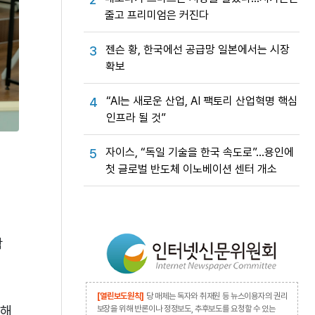
줄고 프리미엄은 커진다
젠슨 황, 한국에선 공급망 일본에서는 시장
3
확보
“AI는 새로운 산업, AI 팩토리 산업혁명 핵심
4
인프라 될 것”
자이스, “독일 기술을 한국 속도로”…용인에
5
첫 글로벌 반도체 이노베이션 센터 개소
학
[열린보도원칙]
당 매체는 독자와 취재원 등 뉴스이용자의 권리
통해
보장을 위해 반론이나 정정보도, 추후보도를 요청할 수 있는