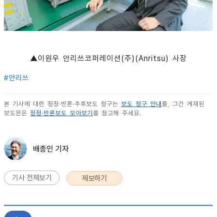
▲이원우 안리쓰코퍼레이션(주)(Anritsu) 사장
#
안리쓰
본 기사에 대한 정정·반론·추후보도 청구는
보도 청구 안내
를, 그간 게재된
보도문은
정정·반론보도 모아보기
를 참고해 주세요.
배종인 기자
기사 전체보기
제보하기