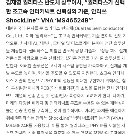
김재영 퀄리타스 반도체 상무이사, “퀄리타스가 선택
한 초고속 인터커넥트 신뢰성의 기준, 안리쓰
ShockLine™ VNA ‘MS46524B’”
대한민국에 본사를 둔 퀄리타스 반도체(Qualitas Semiconductor
Co., Ltd., 이하 ‘퀄리타스’)는 초고속 인터커넥트 기술 분야의 선도 기
업으로, 차세대 AI, 자동차, 모바일 및 디스플레이 분야에 첨단 솔루션
을 제공한다. 퀄리타스는 최첨단 반도체 공정 기술과 고성능 회로 설계
전문성을 바탕으로 높은 신뢰성과 실리콘 검증을 거친 IP 솔루션을 개
발한다. 이러한 솔루션은 고객이 시스템 통합을 가속화하고, 신제품 개
발 속도를 높이며, 혁신을 주도할 수 있도록 지원한다. 초고속 인터페
이스 기술의 발전으로 PHY IP의 성능을 최대한 구현하기 위해서는 칩
의 특성뿐만 아니라 PCB(인쇄회로기판)와 소켓을 포함한 전체 인터커
넥트 채널의 전송 손실 및 전송/반사 특성까지 고려해야 한다. 나아가,
미래의 다양한 패키지 및 인터커넥트 구조를 수용할 수 있는 재현성이
높은 검증 환경을 구축하는 것이 필수적이다. 이러한 과제를 해결하기
위해 퀄리타스는 안리쓰 ShockLine™ 벡터 네트워크 분석기(VNA)
MS46524B를 사용했다. 이를 통해 퀄리타스는 PHY IP를 포함한 시
스템 전체의 신호 무결성을 검증할 수 있는 역량을 강화하여 고객에게