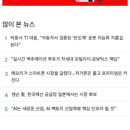
많이 본 뉴스
박중서 TI 대표, “자동차서 검증된 ‘반도체’ 로봇 지능화 지름길
1
된다”
“실시간 액추에이션 루프가 차세대 모빌리티·로보틱스 핵심”
2
메모리가 스마트폰 시장을 갈랐다…저가폰은 줄고 프리미엄은 커
3
진다
젠슨 황, 한국에선 공급망 일본에서는 시장 확보
4
“AI는 새로운 산업, AI 팩토리 산업혁명 핵심 인프라 될 것”
5