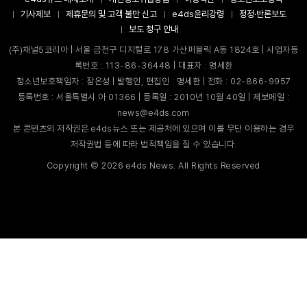
기사제보
제휴문의 및 고객 불만 신고
e4ds윤리강령
정정·반론보도
보도 청구 안내
(주)채널5코리아 | 서울 금천구 디지털로 178 가산퍼블릭 A동 1824호 | 사업자등
록번호 : 113-86-36448 | 대표자 : 명세환
청소년보호책임자 : 장은성 | 발행인, 편집인 : 명세환 | 전화 : 02-866-9957
등록번호 : 서울특별시 아 01366 | 등록일 : 2010년 10월 40일 | 제보메일 :
news@e4ds.com
본 콘텐츠의 저작권은 e4ds뉴스 또는 제공처에 있으며 이를 무단 이용하는 경우
저작권법 등에 따라 법적책임을 질 수 있습니다.
Copyright ©
2026
e4ds News. All Rights Reserved