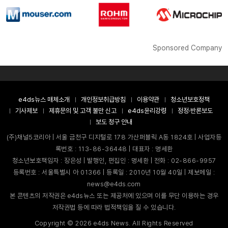
Sponsored Company
e4ds뉴스 매체소개
개인정보취급방침
이용약관
청소년보호정책
기사제보
제휴문의 및 고객 불만 신고
e4ds윤리강령
정정·반론보도
보도 청구 안내
(주)채널5코리아 | 서울 금천구 디지털로 178 가산퍼블릭 A동 1824호 | 사업자등
록번호 : 113-86-36448 | 대표자 : 명세환
청소년보호책임자 : 장은성 | 발행인, 편집인 : 명세환 | 전화 : 02-866-9957
등록번호 : 서울특별시 아 01366 | 등록일 : 2010년 10월 40일 | 제보메일 :
news@e4ds.com
본 콘텐츠의 저작권은 e4ds뉴스 또는 제공처에 있으며 이를 무단 이용하는 경우
저작권법 등에 따라 법적책임을 질 수 있습니다.
Copyright ©
2026
e4ds News. All Rights Reserved