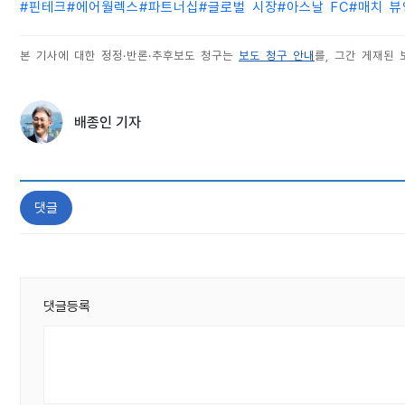
#
핀테크
#
에어월렉스
#
파트너십
#
글로벌 시장
#
아스날 FC
#
매치 뷰
본 기사에 대한 정정·반론·추후보도 청구는
보도 청구 안내
를, 그간 게재된
배종인 기자
댓글
댓글등록