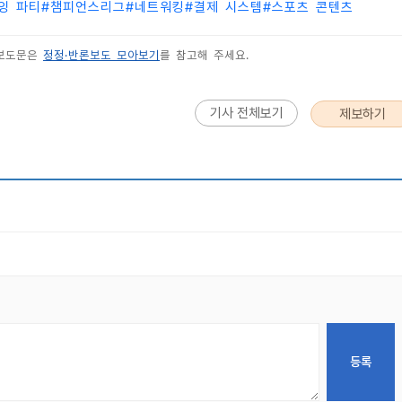
잉 파티
#
챔피언스리그
#
네트워킹
#
결제 시스템
#
스포츠 콘텐츠
 보도문은
정정·반론보도 모아보기
를 참고해 주세요.
기사 전체보기
제보하기