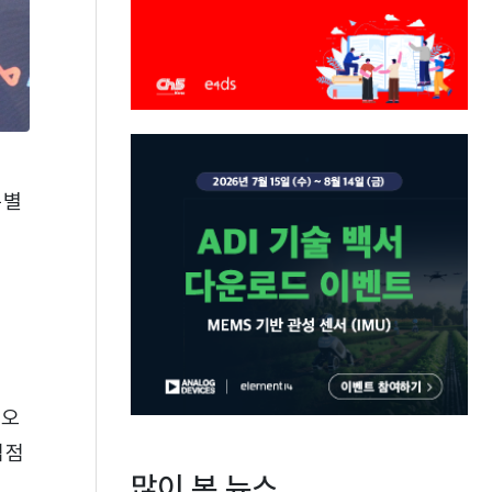
특별
 오
접점
많이 본 뉴스