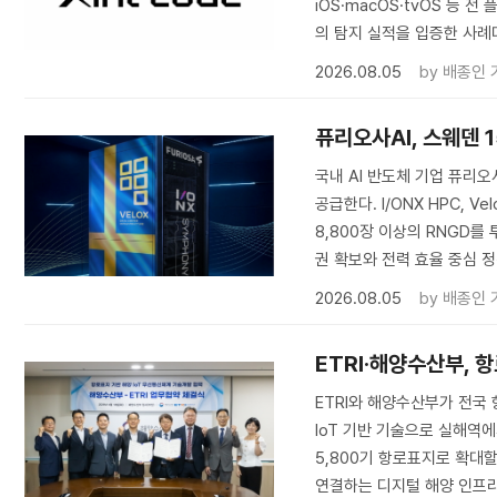
iOS·macOS·tvOS 등 전
의 탐지 실적을 입증한 사례
2026.08.05
by
배종인 
퓨리오사AI, 스웨덴 
국내 AI 반도체 기업 퓨리오
공급한다. I/ONX HPC, V
8,800장 이상의 RNGD를 
권 확보와 전력 효율 중심 
2026.08.05
by
배종인 
ETRI·해양수산부, 
ETRI와 해양수산부가 전국 
IoT 기반 기술으로 실해역에
5,800기 항로표지로 확대
연결하는 디지털 해양 인프라