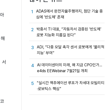
ADAS에서 완전자율주행까지, 첨단 기술 중
1
 아
심에 ‘반도체’ 존재
박중서 TI 대표, “자동차서 검증된 ‘반도체’
2
로봇 지능화 지름길 된다”
여해
ADI, “다중 모달 촉각 센서 로봇에게 ‘물리적
3
지능’ 부여”
 서
AI 데이터센터의 미래, 왜 지금 CPO인가…
4
e4ds EEWebinar 7월21일 개최
“실시간 액추에이션 루프가 차세대 모빌리티
5
·로보틱스 핵심”
스코
이