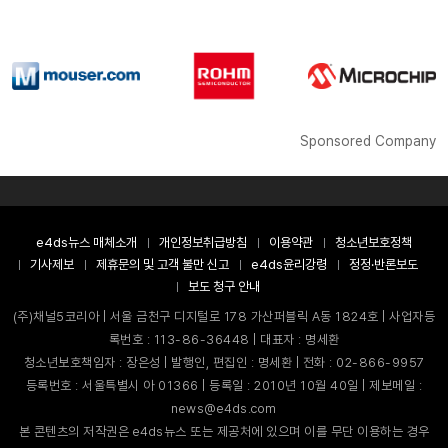
Sponsored Company
e4ds뉴스 매체소개
개인정보취급방침
이용약관
청소년보호정책
기사제보
제휴문의 및 고객 불만 신고
e4ds윤리강령
정정·반론보도
보도 청구 안내
(주)채널5코리아 | 서울 금천구 디지털로 178 가산퍼블릭 A동 1824호 | 사업자등
록번호 : 113-86-36448 | 대표자 : 명세환
청소년보호책임자 : 장은성 | 발행인, 편집인 : 명세환 | 전화 : 02-866-9957
등록번호 : 서울특별시 아 01366 | 등록일 : 2010년 10월 40일 | 제보메일 :
news@e4ds.com
본 콘텐츠의 저작권은 e4ds뉴스 또는 제공처에 있으며 이를 무단 이용하는 경우