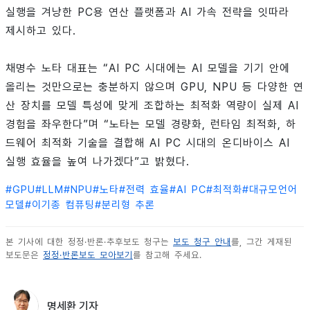
실행을 겨냥한 PC용 연산 플랫폼과 AI 가속 전략을 잇따라
제시하고 있다.
채명수 노타 대표는 “AI PC 시대에는 AI 모델을 기기 안에
올리는 것만으로는 충분하지 않으며 GPU, NPU 등 다양한 연
산 장치를 모델 특성에 맞게 조합하는 최적화 역량이 실제 AI
경험을 좌우한다”며 “노타는 모델 경량화, 런타임 최적화, 하
드웨어 최적화 기술을 결합해 AI PC 시대의 온디바이스 AI
실행 효율을 높여 나가겠다”고 밝혔다.
#
GPU
#
LLM
#
NPU
#
노타
#
전력 효율
#
AI PC
#
최적화
#
대규모언어
모델
#
이기종 컴퓨팅
#
분리형 추론
본 기사에 대한 정정·반론·추후보도 청구는
보도 청구 안내
를, 그간 게재된
보도문은
정정·반론보도 모아보기
를 참고해 주세요.
명세환 기자