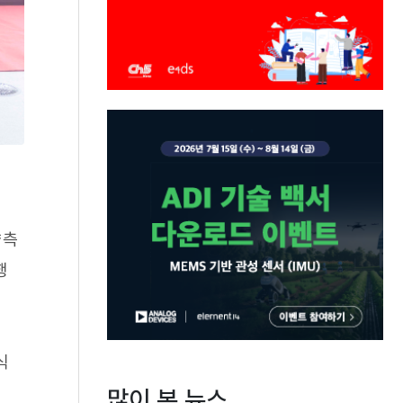
양측
행
식
많이 본 뉴스