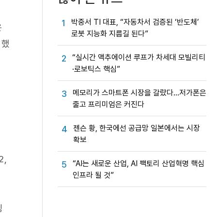
박중서 TI 대표, “자동차서 검증된 ‘반도체’
1
은
로봇 지능화 지름길 된다”
결했
“실시간 액추에이션 루프가 차세대 모빌리티
2
·로보틱스 핵심”
메모리가 스마트폰 시장을 갈랐다…저가폰은
3
줄고 프리미엄은 커진다
젠슨 황, 한국에선 공급망 일본에서는 시장
4
확보
2,
“AI는 새로운 산업, AI 팩토리 산업혁명 핵심
5
인프라 될 것”
싱