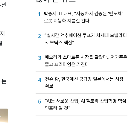
루션
박중서 TI 대표, “자동차서 검증된 ‘반도체’
1
로봇 지능화 지름길 된다”
엣지
“실시간 액추에이션 루프가 차세대 모빌리티
2
·로보틱스 핵심”
발
메모리가 스마트폰 시장을 갈랐다…저가폰은
3
줄고 프리미엄은 커진다
젠슨 황, 한국에선 공급망 일본에서는 시장
4
가는
확보
“AI는 새로운 산업, AI 팩토리 산업혁명 핵심
5
인프라 될 것”