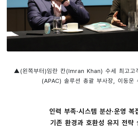
▲(왼쪽부터)임란 칸(Imran Khan) 수세 최고고
(APAC) 솔루션 총괄 부사장, 이동
인력 부족·시스템 분산·운영 복
기존 환경과 호환성 유지 전략 