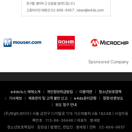
창구를 열어두고 있음을 알려드립니다.
고충처리인 배종인 02-866-9957 , news@e4ds.com
Sponsored Company
e4ds뉴스 매체소개
개인정보취급방침
이용약관
청소년보호정책
기사제보
제휴문의 및 고객 불만 신고
e4ds윤리강령
정정·반론보도
보도 청구 안내
(주)채널5코리아 | 서울 금천구 디지털로 178 가산퍼블릭 A동 1824호 | 사업자등
록번호 : 113-86-36448 | 대표자 : 명세환
청소년보호책임자 : 장은성 | 발행인, 편집인 : 명세환 | 전화 : 02-866-9957