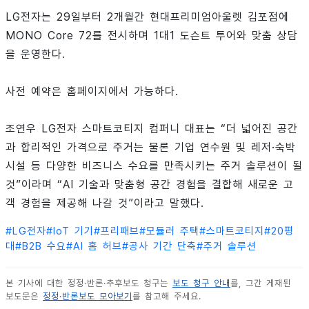
LG전자는 29일부터 2개월간 현대프리미엄아울렛 김포점에
MONO Core 72를 전시하며 1대1 도슨트 투어와 맞춤 상담
을 운영한다.
사전 예약은 홈페이지에서 가능하다.
조연우 LG전자 스마트코티지 컴퍼니 대표는 “더 넓어진 공간
과 합리적인 가격으로 주거는 물론 기업 연수원 및 레저·숙박
시설 등 다양한 비즈니스 수요를 만족시키는 주거 솔루션이 될
것”이라며 “AI 기술과 맞춤형 공간 경험을 결합해 새로운 고
객 경험을 제공해 나갈 것”이라고 말했다.
#
LG전자
#
IoT 기기
#
프리패브
#
모듈러 주택
#
스마트코티지
#
20평
대
#
B2B 수요
#
AI 홈 허브
#
공사 기간 단축
#
주거 솔루션
본 기사에 대한 정정·반론·추후보도 청구는
보도 청구 안내
를, 그간 게재된
보도문은
정정·반론보도 모아보기
를 참고해 주세요.