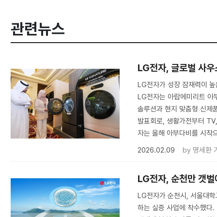
관련뉴스
LG전자, 글로벌 사우
LG전자가 성장 잠재력이 높
LG전자는 아랍에미리트 아부
솔루션과 현지 맞춤형 신제품
발표회로, 생활가전부터 TV,
자는 올해 아부다비를 시작
2026.02.09
by
명세환 
LG전자, 순천만 갯벌
LG전자가 순천시, 서울대학
하는 실증 사업에 착수했다.