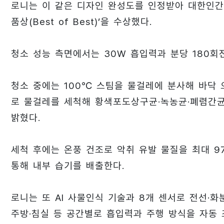
로니는 이 같은 디자인 완성도를 인정받아 대한인간공
품상(Best of Best)’을 수상했다.
청소 성능 측면에서는 30W 흡입력과 분당 180회전
청소 중에는 100℃ 스팀을 물걸레에 분사해 바닥
로 물걸레를 세척해 황색포도상구균·녹농균·폐렴간균·
밝혔다.
세척 후에는 온풍 건조로 악취 유발 물질을 최대 97
통해 내부 습기를 배출한다.
로니는 또 AI 사물인식 기술과 8개 센서로 전선·화
주방·침실 등 공간별로 흡입력과 주행 방식을 자동 