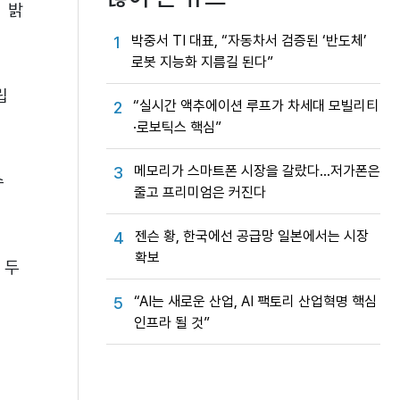
 밝
박중서 TI 대표, “자동차서 검증된 ‘반도체’
1
로봇 지능화 지름길 된다”
립
“실시간 액추에이션 루프가 차세대 모빌리티
2
·로보틱스 핵심”
메모리가 스마트폰 시장을 갈랐다…저가폰은
3
수
줄고 프리미엄은 커진다
젠슨 황, 한국에선 공급망 일본에서는 시장
4
확보
 두
“AI는 새로운 산업, AI 팩토리 산업혁명 핵심
5
인프라 될 것”