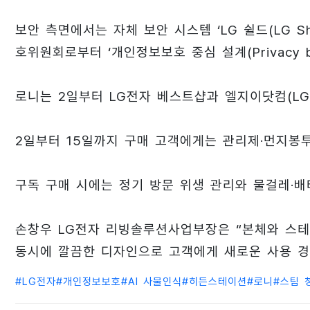
보안 측면에서는 자체 보안 시스템 ‘LG 쉴드(LG S
호위원회로부터 ‘개인정보보호 중심 설계(Privacy by 
로니는 2일부터 LG전자 베스트샵과 엘지이닷컴(LGE.
2일부터 15일까지 구매 고객에게는 관리제·먼지봉
구독 구매 시에는 정기 방문 위생 관리와 물걸레·배
손창우 LG전자 리빙솔루션사업부장은 “본체와 스테
동시에 깔끔한 디자인으로 고객에게 새로운 사용 경
#
LG전자
#
개인정보보호
#
AI 사물인식
#
히든스테이션
#
로니
#
스팀 