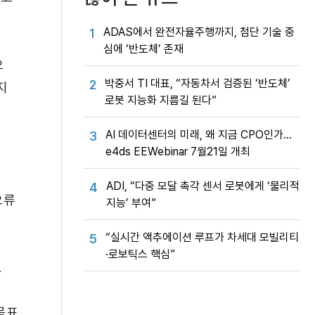
ADAS에서 완전자율주행까지, 첨단 기술 중
1
심에 ‘반도체’ 존재
으
박중서 TI 대표, “자동차서 검증된 ‘반도체’
2
지
로봇 지능화 지름길 된다”
AI 데이터센터의 미래, 왜 지금 CPO인가…
3
e4ds EEWebinar 7월21일 개최
ADI, “다중 모달 촉각 센서 로봇에게 ‘물리적
4
오류
지능’ 부여”
“실시간 액추에이션 루프가 차세대 모빌리티
5
·로보틱스 핵심”
.
 목표