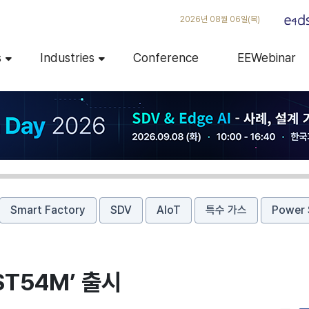
2026년 08월 06일(목)
s
Industries
Conference
EEWebinar
Smart Factory
SDV
AIoT
특수 가스
Power 
ST54M’ 출시