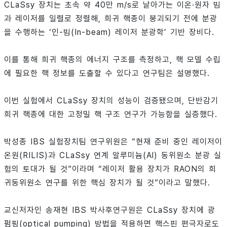
CLaSsy 장치는 초속 약 40만 m/s로 날아가는 이온·원자 빔
과 레이저를 일렬로 정렬해, 희귀 핵종이 붕괴되기 전에 분광
을 수행하는 ‘인-빔(In-beam) 레이저 분광학’ 기반 장비다.
이를 통해 희귀 핵종의 에너지 구조를 측정하고, 핵 모델 수립
에 필요한 핵 정보를 도출할 수 있다고 연구팀은 설명했다.
이번 실험에서 CLaSsy 장치의 성능이 검증됐으며, 단반감기
희귀 핵종에 대한 고정밀 핵 구조 연구가 가능함을 실증했다.
박성종 IBS 실험장치팀 연구위원은 “현재 준비 중인 레이저이
온원(RILIS)과 CLaSsy 연계 알루미늄(Al) 동위원소 분광 실
험의 토대가 될 것”이라며 “레이저 활용 장치가 RAON의 희
귀동위원소 연구를 위한 핵심 장치가 될 것”이라고 말했다.
교신저자인 송재현 IBS 박사후연구원은 CLaSsy 장치에 광
펌핑(optical pumping) 방법을 적용하면 핵스핀 편극자로도