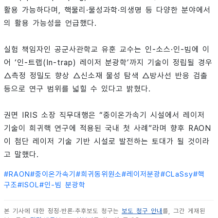
활용 가능하다며, 핵물리·물성과학·의생명 등 다양한 분야에서
의 활용 가능성을 언급했다.
실험 책임자인 공군사관학교 유훈 교수는 인-소스·인-빔에 이
어 ‘인-트랩(In-trap) 레이저 분광학’까지 기술이 정립될 경우
△측정 정밀도 향상 △신소재 물성 탐색 △방사선 반응 검출
등으로 연구 범위를 넓힐 수 있다고 밝혔다.
권면 IRIS 소장 직무대행은 “중이온가속기 시설에서 레이저
기술이 희귀핵 연구에 적용된 국내 첫 사례”라며 향후 RAON
이 첨단 레이저 기술 기반 시설로 발전하는 토대가 될 것이라
고 말했다.
#
RAON
#
중이온가속기
#
희귀동위원소
#
레이저분광
#
CLaSsy
#
핵
구조
#
ISOL
#
인-빔 분광학
본 기사에 대한 정정·반론·추후보도 청구는
보도 청구 안내
를, 그간 게재된