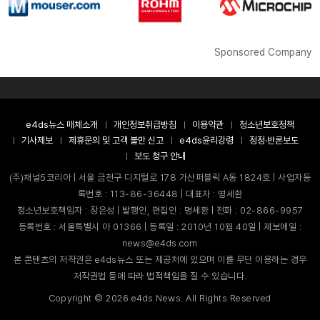
Sponsored Company
e4ds뉴스 매체소개
개인정보취급방침
이용약관
청소년보호정책
기사제보
제휴문의 및 고객 불만 신고
e4ds윤리강령
정정·반론보도
보도 청구 안내
(주)채널5코리아 | 서울 금천구 디지털로 178 가산퍼블릭 A동 1824호 | 사업자등
록번호 : 113-86-36448 | 대표자 : 명세환
청소년보호책임자 : 장은성 | 발행인, 편집인 : 명세환 | 전화 : 02-866-9957
등록번호 : 서울특별시 아 01366 | 등록일 : 2010년 10월 40일 | 제보메일 :
news@e4ds.com
본 콘텐츠의 저작권은 e4ds뉴스 또는 제공처에 있으며 이를 무단 이용하는 경우
저작권법 등에 따라 법적책임을 질 수 있습니다.
Copyright ©
2026
e4ds News. All Rights Reserved