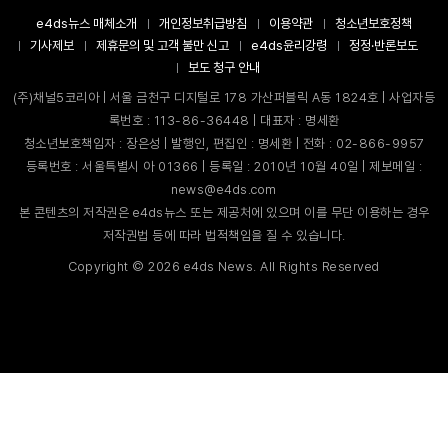
e4ds뉴스 매체소개
개인정보취급방침
이용약관
청소년보호정책
기사제보
제휴문의 및 고객 불만 신고
e4ds윤리강령
정정·반론보도
보도 청구 안내
(주)채널5코리아 | 서울 금천구 디지털로 178 가산퍼블릭 A동 1824호 | 사업자등
록번호 : 113-86-36448 | 대표자 : 명세환
청소년보호책임자 : 장은성 | 발행인, 편집인 : 명세환 | 전화 : 02-866-9957
등록번호 : 서울특별시 아 01366 | 등록일 : 2010년 10월 40일 | 제보메일 :
news@e4ds.com
본 콘텐츠의 저작권은 e4ds뉴스 또는 제공처에 있으며 이를 무단 이용하는 경우
저작권법 등에 따라 법적책임을 질 수 있습니다.
Copyright ©
2026
e4ds News. All Rights Reserved