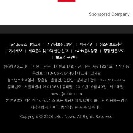
Sponsored Company
e4ds뉴스 매체소개
개인정보취급방침
이용약관
청소년보호정책
기사제보
제휴문의 및 고객 불만 신고
e4ds윤리강령
정정·반론보도
보도 청구 안내
(주)채널5코리아 | 서울 금천구 디지털로 178 가산퍼블릭 A동 1824호 | 사업자등
록번호 : 113-86-36448 | 대표자 : 명세환
청소년보호책임자 : 장은성 | 발행인, 편집인 : 명세환 | 전화 : 02-866-9957
등록번호 : 서울특별시 아 01366 | 등록일 : 2010년 10월 40일 | 제보메일 :
news@e4ds.com
본 콘텐츠의 저작권은 e4ds뉴스 또는 제공처에 있으며 이를 무단 이용하는 경우
저작권법 등에 따라 법적책임을 질 수 있습니다.
Copyright ©
2026
e4ds News. All Rights Reserved