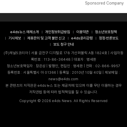
Sponsored Company
e4ds뉴스 매체소개
개인정보취급방침
이용약관
청소년보호정책
기사제보
제휴문의 및 고객 불만 신고
e4ds윤리강령
정정·반론보도
보도 청구 안내
(주)채널5코리아 | 서울 금천구 디지털로 178 가산퍼블릭 A동 1824호 | 사업자등
록번호 : 113-86-36448 | 대표자 : 명세환
청소년보호책임자 : 장은성 | 발행인, 편집인 : 명세환 | 전화 : 02-866-9957
등록번호 : 서울특별시 아 01366 | 등록일 : 2010년 10월 40일 | 제보메일 :
news@e4ds.com
본 콘텐츠의 저작권은 e4ds뉴스 또는 제공처에 있으며 이를 무단 이용하는 경우
저작권법 등에 따라 법적책임을 질 수 있습니다.
Copyright ©
2026
e4ds News. All Rights Reserved