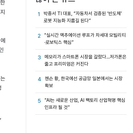
냥한
너지
박중서 TI 대표, “자동차서 검증된 ‘반도체’
1
로봇 지능화 지름길 된다”
“실시간 액추에이션 루프가 차세대 모빌리티
2
린에
·로보틱스 핵심”
라인
메모리가 스마트폰 시장을 갈랐다…저가폰은
3
줄고 프리미엄은 커진다
하는
젠슨 황, 한국에선 공급망 일본에서는 시장
4
확보
정
“AI는 새로운 산업, AI 팩토리 산업혁명 핵심
5
인프라 될 것”
,