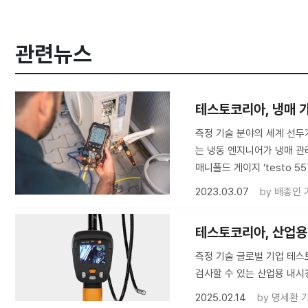
관련뉴스
테스토코리아, 냉매 가
측정 기술 분야의 세계 선두기
는 냉동 엔지니어가 냉매 관
매니폴드 게이지 ‘testo 557
2023.03.07
by
배종인 
테스토코리아, 산업용 내
측정 기술 글로벌 기업 테스
검사할 수 있는 산업용 내시경 
2025.02.14
by
명세환 