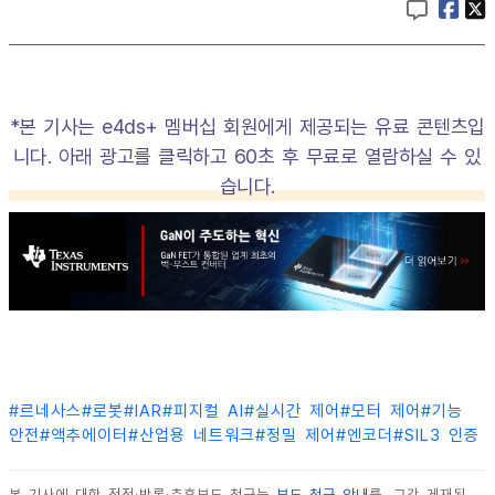
*본 기사는 e4ds+ 멤버십 회원에게 제공되는 유료 콘텐츠입
니다. 아래 광고를 클릭하고 60초 후 무료로 열람하실 수 있
습니다.
#
르네사스
#
로봇
#
IAR
#
피지컬 AI
#
실시간 제어
#
모터 제어
#
기능
안전
#
액추에이터
#
산업용 네트워크
#
정밀 제어
#
엔코더
#
SIL3 인증
본 기사에 대한 정정·반론·추후보도 청구는
보도 청구 안내
를, 그간 게재된