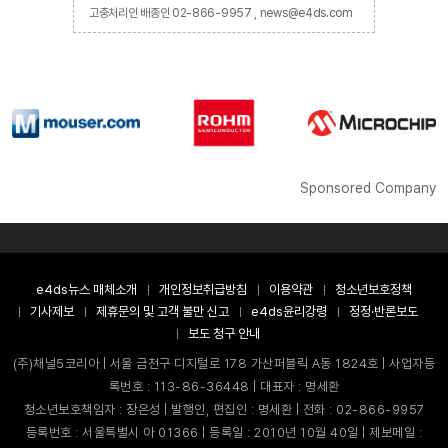
고충처리인 배종인 02-866-9957 , news@e4ds.com
Sponsored Company
e4ds뉴스 매체소개
개인정보취급방침
이용약관
청소년보호정책
기사제보
제휴문의 및 고객 불만 신고
e4ds윤리강령
정정·반론보도
보도 청구 안내
(주)채널5코리아 | 서울 금천구 디지털로 178 가산퍼블릭 A동 1824호 | 사업자등
록번호 : 113-86-36448 | 대표자 : 명세환
청소년보호책임자 : 장은성 | 발행인, 편집인 : 명세환 | 전화 : 02-866-9957
등록번호 : 서울특별시 아 01366 | 등록일 : 2010년 10월 40일 | 제보메일 :