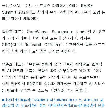
퓨리오사AI는 이번 주 프랑스 파리에서 열리는 RAISE
Summit 2026에도 참가해 유럽 고객과의 AI 인프라 도입 논
의를 이어갈 계획이다.
백준호 대표는 CoreWeave, Supermicro 등 글로벌 AI 인프
라 기업 리더들과 함께 패널 토론에 참여하며, 강지훈
CRO(Chief Research Officer)는 기조연설을 통해 소프트
웨어 스택 기술과 로드맵을 공개할 예정이다.
백준호 대표는 “유럽은 전력과 냉각 인프라 제약으로 효율적
인 AI 인프라 구축이 전략적 과제로 부상하고 있다”며 “에퀴
닉스와의 협력을 통해 유럽 기업과 소버린 AI 프로젝트들이
실제 환경에서 RNGD의 성능과 경제성을 검증하고 AI 서비스
를 빠르게 구축할 수 있도록 지원하겠다”고 말했다.
#
데이터센터
#
퓨리오사AI
#
에퀴닉스
#
RNGD
#
소버린 AI
#
TCO 절
감
#
유럽 AI 인프라
#
AI 추론 서버
#
텐서축약프로세서
#
공랭식 운용