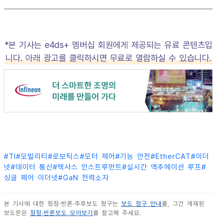
*본 기사는 e4ds+ 멤버십 회원에게 제공되는 유료 콘텐츠입
니다. 아래 광고를 클릭하시면 무료로 열람하실 수 있습니다.
#
TI
#
모빌리티
#
로보틱스
#
모터 제어
#
기능 안전
#
EtherCAT
#
이더
넷
#
데이터 통신
#
텍사스 인스트루먼트
#
실시간 액추에이션 루프
#
싱글 페어 이더넷
#
GaN 전력소자
본 기사에 대한 정정·반론·추후보도 청구는
보도 청구 안내
를, 그간 게재된
보도문은
정정·반론보도 모아보기
를 참고해 주세요.