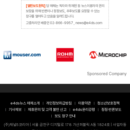
[열린보도원칙]
당 매체는 독자와 취재원 등 뉴스이용자의 권리
보장을 위해 반론이나 정정보도, 추후보도를 요청할 수 있는
창구를 열어두고 있음을 알려드립니다.
고충처리인 배종인 02-866-9957 , news@e4ds.com
Sponsored Company
e4ds뉴스 매체소개
개인정보취급방침
이용약관
청소년보호정책
기사제보
제휴문의 및 고객 불만 신고
e4ds윤리강령
정정·반론보도
보도 청구 안내
(주)채널5코리아 | 서울 금천구 디지털로 178 가산퍼블릭 A동 1824호 | 사업자등