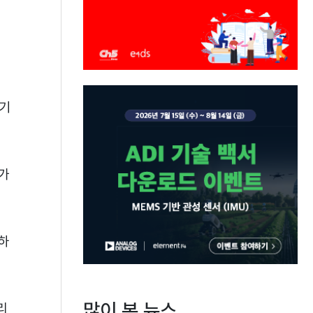
 기
가
하
많이 본 뉴스
리