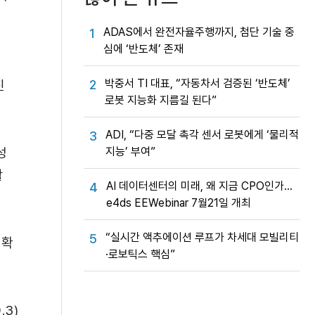
지
ADAS에서 완전자율주행까지, 첨단 기술 중
1
심에 ‘반도체’ 존재
박중서 TI 대표, “자동차서 검증된 ‘반도체’
2
진
로봇 지능화 지름길 된다”
ADI, “다중 모달 촉각 센서 로봇에게 ‘물리적
3
지능’ 부여”
성
할
AI 데이터센터의 미래, 왜 지금 CPO인가…
4
e4ds EEWebinar 7월21일 개최
“실시간 액추에이션 루프가 차세대 모빌리티
5
 확
·로보틱스 핵심”
.3)