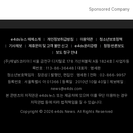
Sponsored Company
e4ds뉴스 매체소개
개인정보취급방침
이용약관
청소년보호정책
기사제보
제휴문의 및 고객 불만 신고
e4ds윤리강령
정정·반론보도
보도 청구 안내
(주)채널5코리아 | 서울 금천구 디지털로 178 가산퍼블릭 A동 1824호 | 사업자등
록번호 : 113-86-36448 | 대표자 : 명세환
청소년보호책임자 : 장은성 | 발행인, 편집인 : 명세환 | 전화 : 02-866-9957
등록번호 : 서울특별시 아 01366 | 등록일 : 2010년 10월 40일 | 제보메일 :
news@e4ds.com
본 콘텐츠의 저작권은 e4ds뉴스 또는 제공처에 있으며 이를 무단 이용하는 경우
저작권법 등에 따라 법적책임을 질 수 있습니다.
Copyright ©
2026
e4ds News. All Rights Reserved