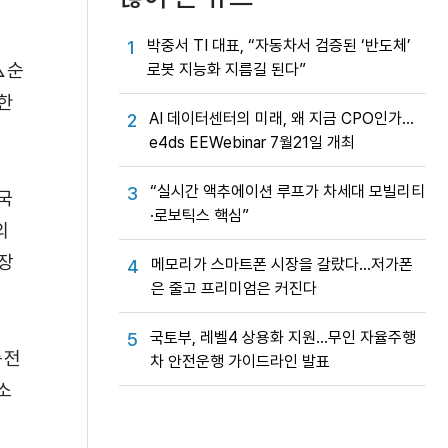
박중서 TI 대표, “자동차서 검증된 ‘반도체’
1
△순
로봇 지능화 지름길 된다”
한
AI 데이터센터의 미래, 왜 지금 CPO인가…
2
e4ds EEWebinar 7월21일 개최
“실시간 액추에이션 루프가 차세대 모빌리티
3
국
·로보틱스 핵심”
의
장
메모리가 스마트폰 시장을 갈랐다…저가폰
4
은 줄고 프리미엄은 커진다
국토부, 레벨4 상용화 지원…무인 자율주행
5
륨전
차 안전운행 가이드라인 발표
소