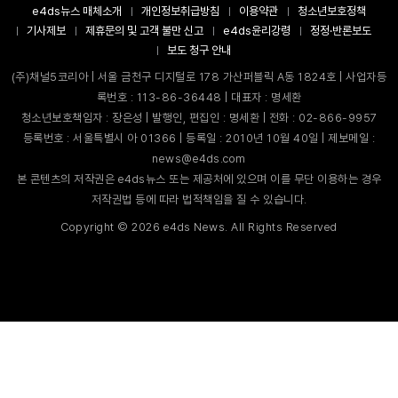
e4ds뉴스 매체소개
개인정보취급방침
이용약관
청소년보호정책
기사제보
제휴문의 및 고객 불만 신고
e4ds윤리강령
정정·반론보도
보도 청구 안내
(주)채널5코리아 | 서울 금천구 디지털로 178 가산퍼블릭 A동 1824호 | 사업자등
록번호 : 113-86-36448 | 대표자 : 명세환
청소년보호책임자 : 장은성 | 발행인, 편집인 : 명세환 | 전화 : 02-866-9957
등록번호 : 서울특별시 아 01366 | 등록일 : 2010년 10월 40일 | 제보메일 :
news@e4ds.com
본 콘텐츠의 저작권은 e4ds뉴스 또는 제공처에 있으며 이를 무단 이용하는 경우
저작권법 등에 따라 법적책임을 질 수 있습니다.
Copyright ©
2026
e4ds News. All Rights Reserved