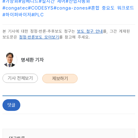
#
가상화
#
임베디드
#
실시간 제어
#
산업자동화
#
congatec
#
CODESYS
#
conga-zones
#
혼합 중요도 워크로드
#
하이퍼바이저
#
PLC
본 기사에 대한 정정·반론·추후보도 청구는
보도 청구 안내
를, 그간 게재된
보도문은
정정·반론보도 모아보기
를 참고해 주세요.
명세환 기자
기사 전체보기
제보하기
댓글