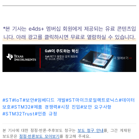
*본 기사는 e4ds+ 멤버십 회원에게 제공되는 유료 콘텐츠입
니다. 아래 광고를 클릭하시면 무료로 열람하실 수 있습니다.
#
ST
#
IoT
#
보안
#
임베디드 개발
#
ST마이크로일렉트로닉스
#
데이터
보호
#
STM32
#
제품 경쟁력
#
시장 진입
#
보안 요구사항
#
STM32Trust
#
인증 규정
본 기사에 대한 정정·반론·추후보도 청구는
보도 청구 안내
를, 그간 게재된
보도문은
정정·반론보도 모아보기
를 참고해 주세요.