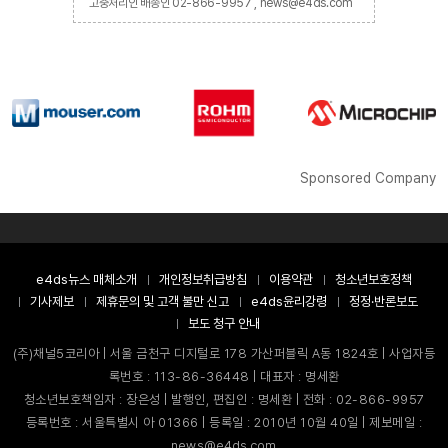
고충처리인 배종인 02-866-9957 , news@e4ds.com
Sponsored Company
e4ds뉴스 매체소개
개인정보취급방침
이용약관
청소년보호정책
기사제보
제휴문의 및 고객 불만 신고
e4ds윤리강령
정정·반론보도
보도 청구 안내
(주)채널5코리아 | 서울 금천구 디지털로 178 가산퍼블릭 A동 1824호 | 사업자등
록번호 : 113-86-36448 | 대표자 : 명세환
청소년보호책임자 : 장은성 | 발행인, 편집인 : 명세환 | 전화 : 02-866-9957
등록번호 : 서울특별시 아 01366 | 등록일 : 2010년 10월 40일 | 제보메일 :
news@e4ds.com