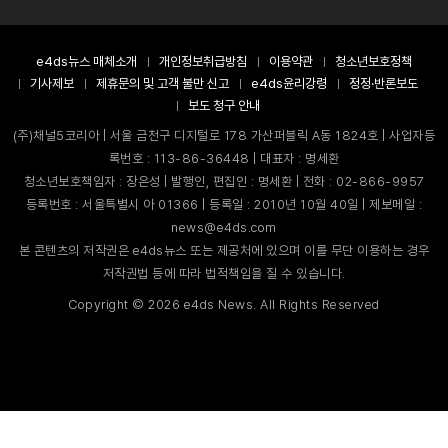
e4ds뉴스 매체소개
개인정보취급방침
이용약관
청소년보호정책
기사제보
제휴문의 및 고객 불만 신고
e4ds윤리강령
정정·반론보도
보도 청구 안내
(주)채널5코리아 | 서울 금천구 디지털로 178 가산퍼블릭 A동 1824호 | 사업자등
록번호 : 113-86-36448 | 대표자 : 명세환
청소년보호책임자 : 장은성 | 발행인, 편집인 : 명세환 | 전화 : 02-866-9957
등록번호 : 서울특별시 아 01366 | 등록일 : 2010년 10월 40일 | 제보메일 :
news@e4ds.com
본 콘텐츠의 저작권은 e4ds뉴스 또는 제공처에 있으며 이를 무단 이용하는 경우
저작권법 등에 따라 법적책임을 질 수 있습니다.
Copyright ©
2026
e4ds News. All Rights Reserved