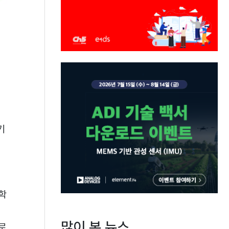
기
서
대학
많이 본 뉴스
초로