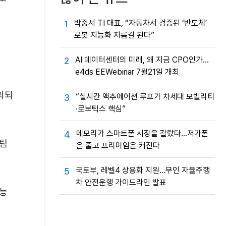
박중서 TI 대표, “자동차서 검증된 ‘반도체’
1
로봇 지능화 지름길 된다”
AI 데이터센터의 미래, 왜 지금 CPO인가…
2
e4ds EEWebinar 7월21일 개최
괴되
“실시간 액추에이션 루프가 차세대 모빌리티
3
·로보틱스 핵심”
메모리가 스마트폰 시장을 갈랐다…저가폰
4
구팀
은 줄고 프리미엄은 커진다
국토부, 레벨4 상용화 지원…무인 자율주행
5
차 안전운행 가이드라인 발표
가능