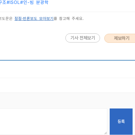
구조
#
ISOL
#
인-빔 분광학
 보도문은
정정·반론보도 모아보기
를 참고해 주세요.
기사 전체보기
제보하기