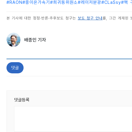
#
RAON
#
중이온가속기
#
희귀동위원소
#
레이저분광
#
CLaSsy
#
핵 
본 기사에 대한 정정·반론·추후보도 청구는
보도 청구 안내
를, 그간 게재된
배종인 기자
댓글
댓글등록