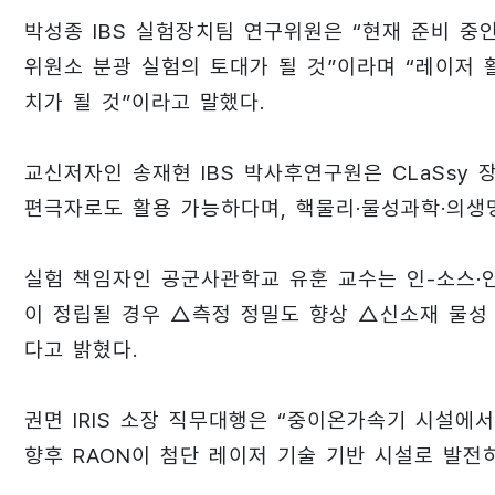
박성종 IBS 실험장치팀 연구위원은 “현재 준비 중인 레
위원소 분광 실험의 토대가 될 것”이라며 “레이저 
치가 될 것”이라고 말했다.
교신저자인 송재현 IBS 박사후연구원은 CLaSsy 장치
편극자로도 활용 가능하다며, 핵물리·물성과학·의생
실험 책임자인 공군사관학교 유훈 교수는 인-소스·인-빔
이 정립될 경우 △측정 정밀도 향상 △신소재 물성
다고 밝혔다.
권면 IRIS 소장 직무대행은 “중이온가속기 시설에
향후 RAON이 첨단 레이저 기술 기반 시설로 발전