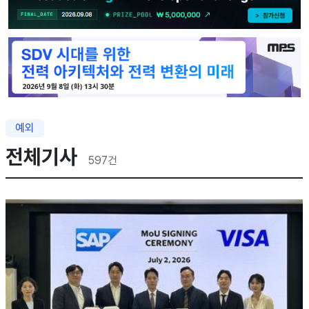
예외
전체기사
597
건