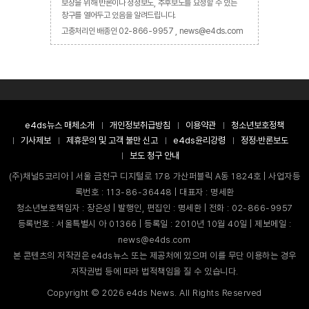
보장을 위해 반론이나 정정보도, 추후보도를 요청할 수 있는
창구를 열어두고 있음을 알려드립니다.
고충처리인 배종인 02-866-9957 , news@e4ds.com
e4ds뉴스 매체소개
개인정보취급방침
이용약관
청소년보호정책
기사제보
제휴문의 및 고객 불만 신고
e4ds윤리강령
정정·반론보도
보도 청구 안내
(주)채널5코리아 | 서울 금천구 디지털로 178 가산퍼블릭 A동 1824호 | 사업자등
록번호 : 113-86-36448 | 대표자 : 명세환
청소년보호책임자 : 장은성 | 발행인, 편집인 : 명세환 | 전화 : 02-866-9957
등록번호 : 서울특별시 아 01366 | 등록일 : 2010년 10월 40일 | 제보메일 :
news@e4ds.com
본 콘텐츠의 저작권은 e4ds뉴스 또는 제공처에 있으며 이를 무단 이용하는 경우
저작권법 등에 따라 법적책임을 질 수 있습니다.
Copyright ©
2026
e4ds News. All Rights Reserved