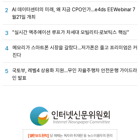
AI 데이터센터의 미래, 왜 지금 CPO인가…e4ds EEWebinar 7
2
월21일 개최
“실시간 액추에이션 루프가 차세대 모빌리티·로보틱스 핵심”
3
메모리가 스마트폰 시장을 갈랐다…저가폰은 줄고 프리미엄은 커
4
진다
국토부, 레벨4 상용화 지원…무인 자율주행차 안전운행 가이드라
5
인 발표
[열린보도원칙]
당 매체는 독자와 취재원 등 뉴스이용자의 권리