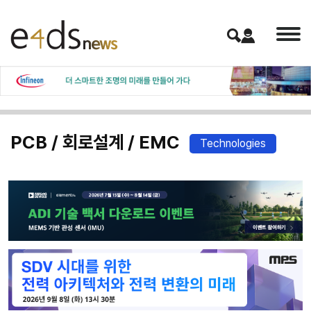
PCB / 회로설계 / EMC
Technologies