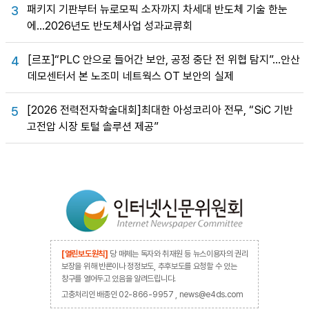
패키지 기판부터 뉴로모픽 소자까지 차세대 반도체 기술 한눈
3
에…2026년도 반도체사업 성과교류회
[르포]“PLC 안으로 들어간 보안, 공정 중단 전 위협 탐지”…안산
4
데모센터서 본 노조미 네트웍스 OT 보안의 실제
[2026 전력전자학술대회]최대한 아성코리아 전무, “SiC 기반
5
고전압 시장 토털 솔루션 제공”
[열린보도원칙]
당 매체는 독자와 취재원 등 뉴스이용자의 권리
보장을 위해 반론이나 정정보도, 추후보도를 요청할 수 있는
창구를 열어두고 있음을 알려드립니다.
고충처리인 배종인 02-866-9957 , news@e4ds.com