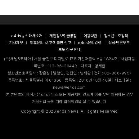
e4ds뉴스 매체소개
개인정보취급방침
이용약관
청소년보호정책
기사제보
제휴문의 및 고객 불만 신고
e4ds윤리강령
정정·반론보도
보도 청구 안내
(주)채널5코리아 | 서울 금천구 디지털로 178 가산퍼블릭 A동 1824호 | 사업자등
록번호 : 113-86-36448 | 대표자 : 명세환
청소년보호책임자 : 장은성 | 발행인, 편집인 : 명세환 | 전화 : 02-866-9957
등록번호 : 서울특별시 아 01366 | 등록일 : 2010년 10월 40일 | 제보메일 :
news@e4ds.com
본 콘텐츠의 저작권은 e4ds뉴스 또는 제공처에 있으며 이를 무단 이용하는 경우
저작권법 등에 따라 법적책임을 질 수 있습니다.
Copyright ©
2026
e4ds News. All Rights Reserved