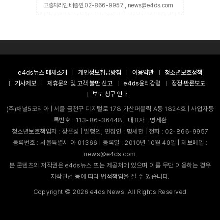
고충처리인 배종인 02-866-9957 , news@e4ds.com
e4ds뉴스 매체소개
개인정보취급방침
이용약관
청소년보호정책
기사제보
제휴문의 및 고객 불만 신고
e4ds윤리강령
정정·반론보도
보도 청구 안내
(주)채널5코리아 | 서울 금천구 디지털로 178 가산퍼블릭 A동 1824호 | 사업자등
록번호 : 113-86-36448 | 대표자 : 명세환
청소년보호책임자 : 장은성 | 발행인, 편집인 : 명세환 | 전화 : 02-866-9957
등록번호 : 서울특별시 아 01366 | 등록일 : 2010년 10월 40일 | 제보메일 :
news@e4ds.com
본 콘텐츠의 저작권은 e4ds뉴스 또는 제공처에 있으며 이를 무단 이용하는 경우
저작권법 등에 따라 법적책임을 질 수 있습니다.
Copyright ©
2026
e4ds News. All Rights Reserved